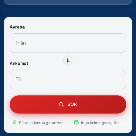
Avresa
Ankomst
SÖK
Bästa priserna garanteras
Inga bokningsavgifter