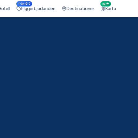
från €10
ny 🤟
Hotell
Flygerbjudanden
Destinationer
Karta