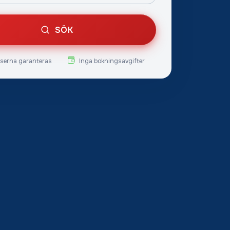
SÖK
iserna garanteras
Inga bokningsavgifter