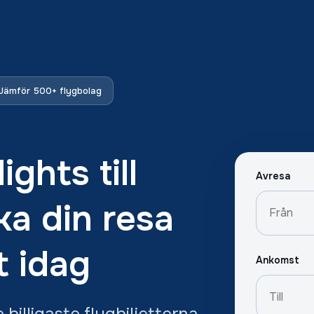
Jämför 500+ flygbolag
ghts till
Avresa
a din resa
t idag
Ankomst
billigaste flygbiljetterna