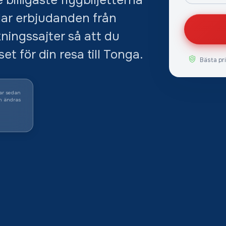
mlar erbjudanden från
ningssajter så att du
et för din resa till Tonga.
Bästa pr
ar sedan
n ändras