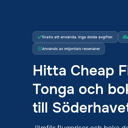
Gratis att använda. Inga dolda avgifter.
Används av miljontals resenärer
Hitta Cheap Fli
Tonga och bok
till Söderhave
Jämför flygpriser och boka de 