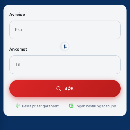
Avreise
Ankomst
SØK
Beste priser garantert
Ingen bestillingsgebyrer