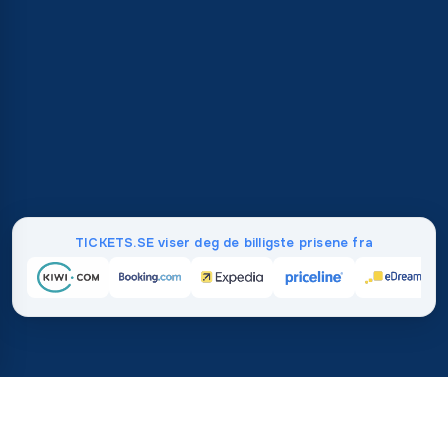
TICKETS.SE viser deg de billigste prisene fra
Hjem
/
Destinasjoner
/
Nord Amerika
/
De forente stater