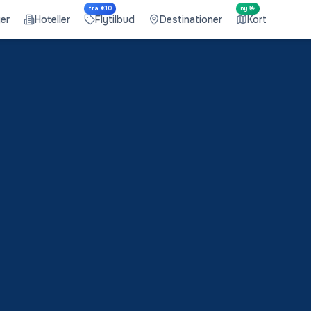
fra €10
ny 🤟
ger
Hoteller
Flytilbud
Destinationer
Kort