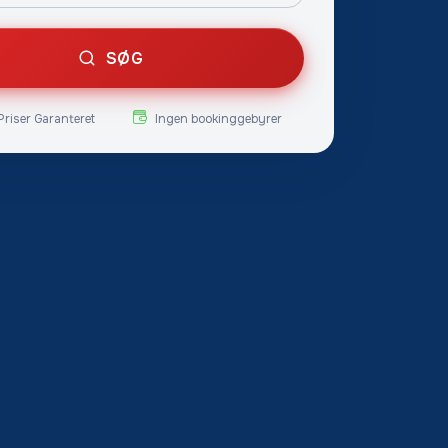
SØG
Priser Garanteret
Ingen bookinggebyrer