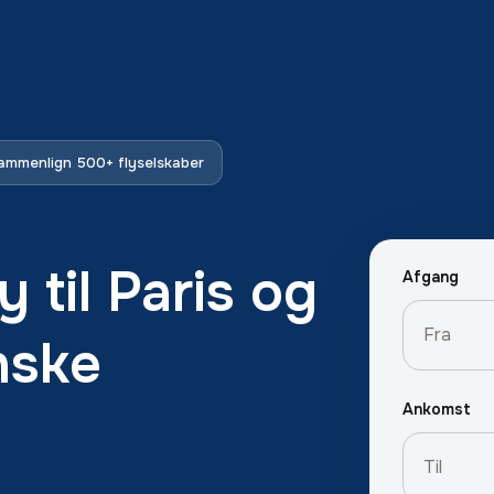
ammenlign 500+ flyselskaber
y til Paris og
Afgang
nske
Ankomst