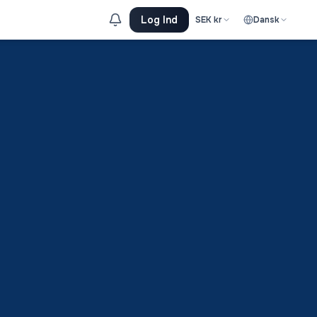
Log Ind
SEK
kr
Dansk