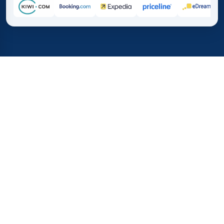
Hjem
/
Destinationer
/
Europa
/
Guernsey
37%
21M+
💰
🔍
spar i gennemsnit med
søgninger denne
TICKETS.SE
Tillid til i hele verden
vs. at købe direkte
Hvad koster flyrejser til
Guernsey?
Her ser du hurtigt de bedste flypriser og rejsetider for
din rejse til Guernsey. Find ud af, hvornår det er billigst at