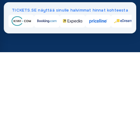
TICKETS.SE näyttää sinulle halvimmat hinnat kohteesta
Etusivu
/
Kohteet
/
Afrikka
/
Malawi
37 %
21M+
💰
🔍
säästä keskimäärin
searches this mo
sivustolla TICKETS.SE
"tämän kuun hau
vs. ostaminen suoraan
Luotettu maailmanlaa
Mitä lentoliput Malawille
maksavat?