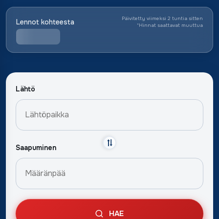
Päivitetty viimeksi 2 tuntia sitten
Lennot kohteesta
*
Hinnat saattavat muuttua
Lähtö
Saapuminen
HAE