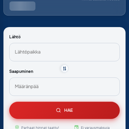
Lähtö
Saapuminen
HAE
Parhaat hinnat taattu!
Ei varausmaksuja