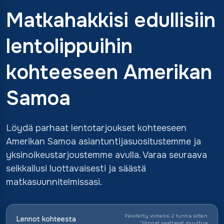
Matkahakkisi edullisiin
lentolippuihin
kohteeseen Amerikan
Samoa
Löydä parhaat lentotarjoukset kohteeseen
Amerikan Samoa asiantuntijasuositustemme ja
yksinoikeustarjoustemme avulla. Varaa seuraava
seikkailusi luottavaisesti ja säästä
matkasuunnitelmissasi.
Päivitetty viimeksi 2 tuntia sitten
Lennot kohteesta
*
Hinnat saattavat muuttua