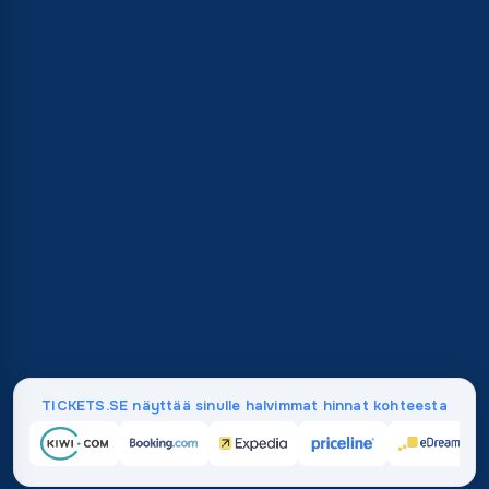
TICKETS.SE näyttää sinulle halvimmat hinnat kohteesta